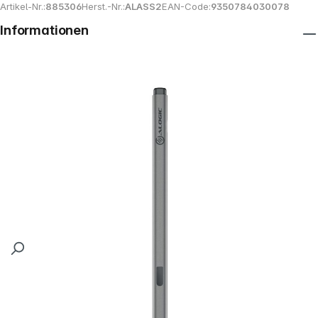
Artikel-Nr.:
885306
Herst.-Nr.:
ALASS2
EAN-Code:
9350784030078
Informationen