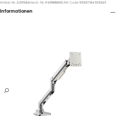
Artikel-Nr.:
239586
Herst.-Nr.:
F49MMA1
EAN-Code:
9350784105561
Informationen