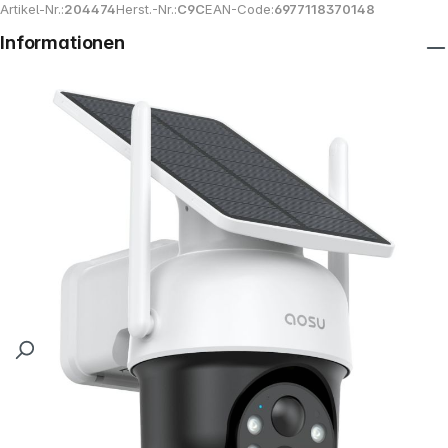
Artikel-Nr.:
204474
Herst.-Nr.:
C9C
EAN-Code:
6977118370148
Informationen