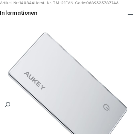
Artikel-Nr.:
140844
Herst.-Nr.:
TM-21
EAN-Code:
0689323787746
Informationen