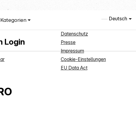
vice
Informationen
Deutsch
Kategorien
anmeldung
Über uns
Datenschutz
h Login
Presse
Impressum
ar
Cookie-Einstellungen
EU Data Act
PRO