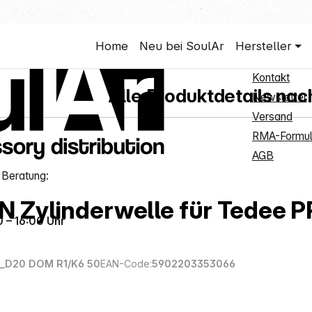
Shop Ser
Home
Neu bei SoulAr
Hersteller
Neukunden
Kontakt
Alle Produktdetails nac
Newsletter
Versand
RMA-Formul
AGB
 Beratung:
 Zylinderwelle für Tedee 
0 – 16:00 Uhr
_D20 DOM R1/K6 50
EAN-Code:
5902203353066