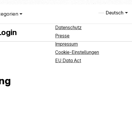
ce
Informationen
Deutsch
tegorien
eldung
Über uns
Datenschutz
Login
Presse
Impressum
Cookie-Einstellungen
EU Data Act
ing