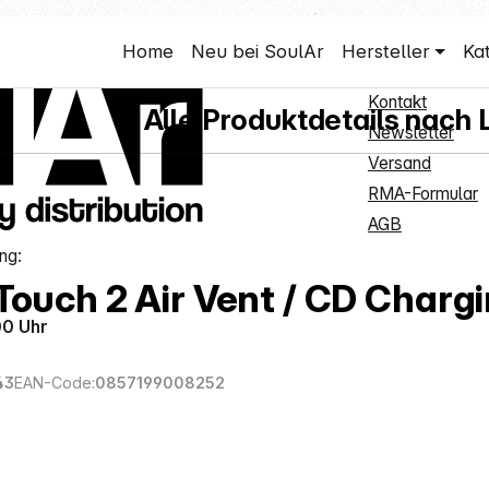
Shop Servi
Home
Neu bei SoulAr
Hersteller
Ka
Neukundenanm
Kontakt
Alle Produktdetails nach 
Newsletter
Versand
RMA-Formular
AGB
ng:
Touch 2 Air Vent / CD Charg
00 Uhr
43
EAN-Code:
0857199008252