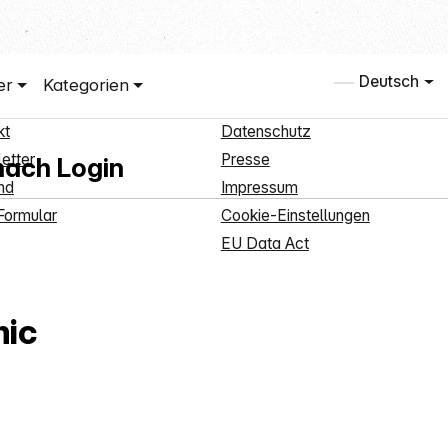
 Service
Informationen
Deutsch
er
Kategorien
ndenanmeldung
Über uns
kt
Datenschutz
etter
Presse
nach Login
nd
Impressum
ormular
Cookie-Einstellungen
EU Data Act
ic