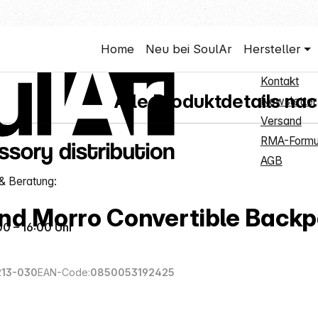
Shop Se
Home
Neu bei SoulAr
Hersteller
Neukunden
Kontakt
Alle Produktdetails nac
Newsletter
Versand
RMA-Formu
AGB
& Beratung:
d Morro Convertible Back
00 – 16:00 Uhr
213-030
EAN-Code:
0850053192425