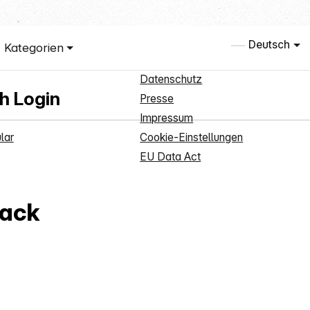
rvice
Informationen
Deutsch
Kategorien
anmeldung
Über uns
Datenschutz
h Login
Presse
Impressum
lar
Cookie-Einstellungen
EU Data Act
pack