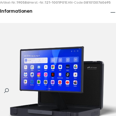
Artikel-Nr.:
190586
Herst.-Nr.:
121-1001P01
EAN-Code:
0810130760695
Informationen