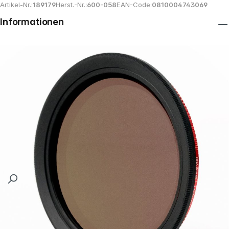
Artikel-Nr.:
189179
Herst.-Nr.:
600-058
EAN-Code:
0810004743069
Informationen