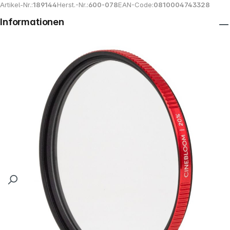
Artikel-Nr.:
189144
Herst.-Nr.:
600-078
EAN-Code:
0810004743328
Informationen