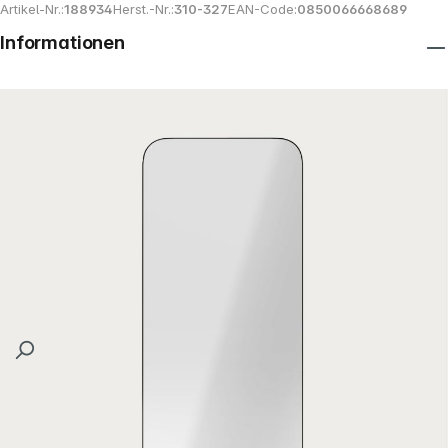
Artikel-Nr.:
188934
Herst.-Nr.:
310-327
EAN-Code:
0850066668689
Informationen