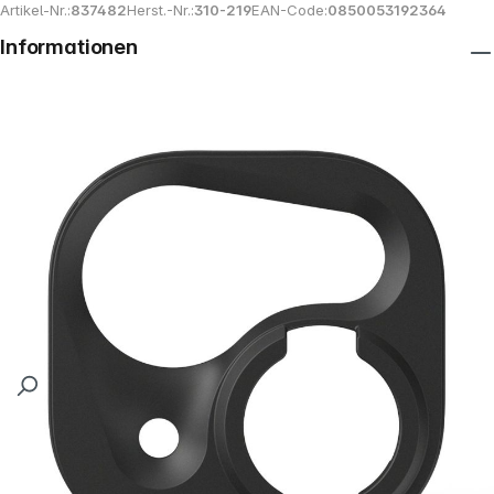
Artikel-Nr.:
837482
Herst.-Nr.:
310-219
EAN-Code:
0850053192364
Informationen