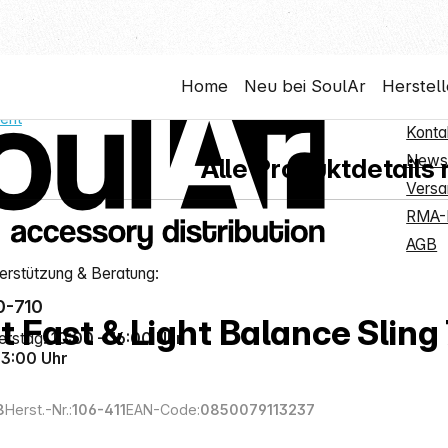
ine
Shop
Home
Neu bei SoulAr
Herstell
Neuk
ent
Konta
Newsl
Alle Produktdetails
Versa
RMA-
AGB
erstützung & Beratung:
0-710
Fast & Light Balance Sling
erstag:
10:00 – 16:00 Uhr
13:00 Uhr
8
Herst.-Nr.:
106-411
EAN-Code:
0850079113237