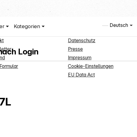
 Service
Informationen
Deutsch
er
Kategorien
undenanmeldung
Über uns
kt
Datenschutz
etter
Presse
 nach Login
nd
Impressum
Formular
Cookie-Einstellungen
EU Data Act
 7L