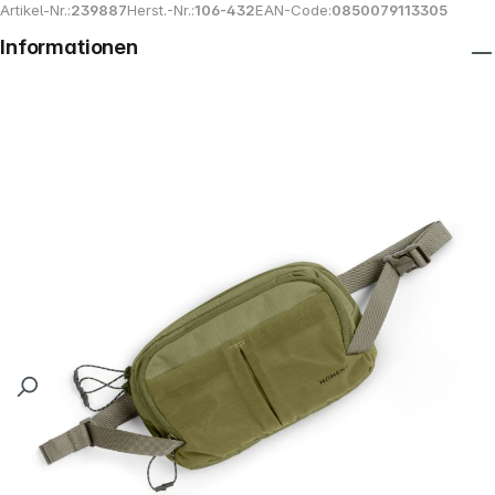
Artikel-Nr.:
239887
Herst.-Nr.:
106-432
EAN-Code:
0850079113305
Informationen