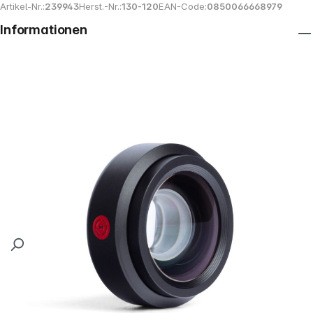
Artikel-Nr.:
239943
Herst.-Nr.:
130-120
EAN-Code:
0850066668979
Informationen