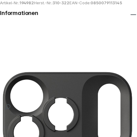
Artikel-Nr.:
194982
Herst.-Nr.:
310-322
EAN-Code:
0850079113145
Informationen