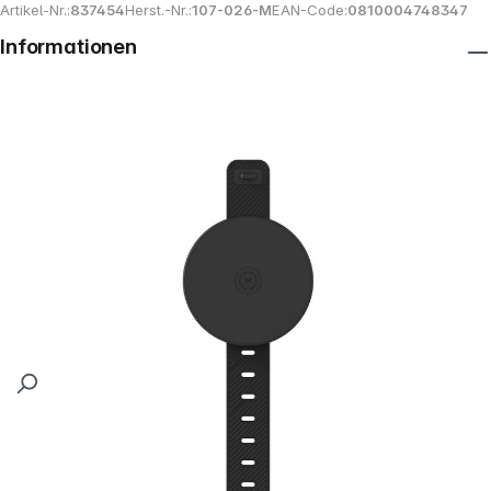
Artikel-Nr.:
837454
Herst.-Nr.:
107-026-M
EAN-Code:
0810004748347
Informationen