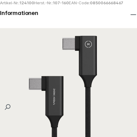
Artikel-Nr.:
124100
Herst.-Nr.:
107-160
EAN-Code:
0850066668467
Informationen