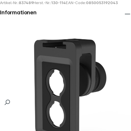
Artikel-Nr.:
837489
Herst.-Nr.:
130-114
EAN-Code:
0850053192043
Informationen