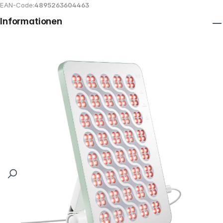
EAN-Code:
4895263604463
Informationen