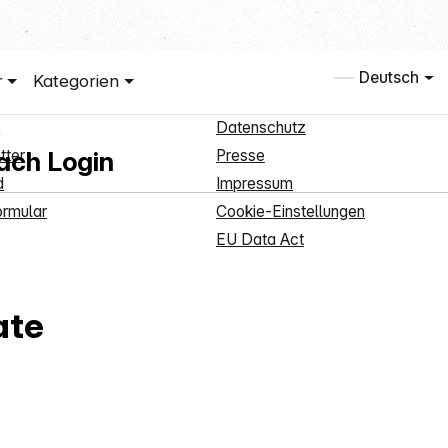
Service
Informationen
Deutsch
r
Kategorien
denanmeldung
Über uns
t
Datenschutz
nach Login
tter
Presse
d
Impressum
rmular
Cookie-Einstellungen
EU Data Act
ate