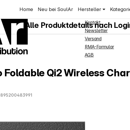
Shop Service
Home
Neu bei SoulAr
Hersteller
Kategori
Neukundenanmeldung
Kontakt
Alle Produktdetails nach Logi
Newsletter
Versand
RMA-Formular
AGB
o Foldable Qi2 Wireless Cha
4895200483991