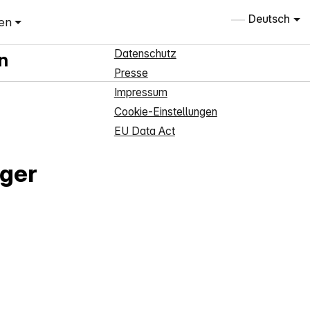
Informationen
Deutsch
en
Über uns
Datenschutz
n
Presse
Impressum
Cookie-Einstellungen
EU Data Act
rger