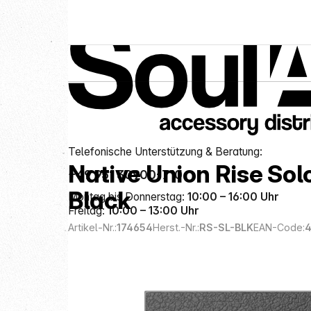
Service-Hotline
Neu bei SoulAr
Telefonische Unterstützung & Beratung:
Native Union Rise Sol
+49 951 30900-710
Black
Montag bis Donnerstag:
10:00 – 16:00 Uhr
Freitag:
10:00 – 13:00 Uhr
Artikel-Nr.:
174654
Herst.-Nr.:
RS-SL-BLK
EAN-Code: