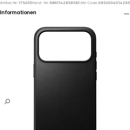
Artikel-Nr.:
175655
Herst.-Nr.:
NM014285858
EAN-Code:
0856504014285
Informationen