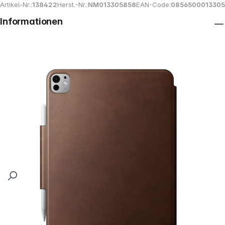
Artikel-Nr.:
138422
Herst.-Nr.:
NM013305858
EAN-Code:
0856500013305
Informationen