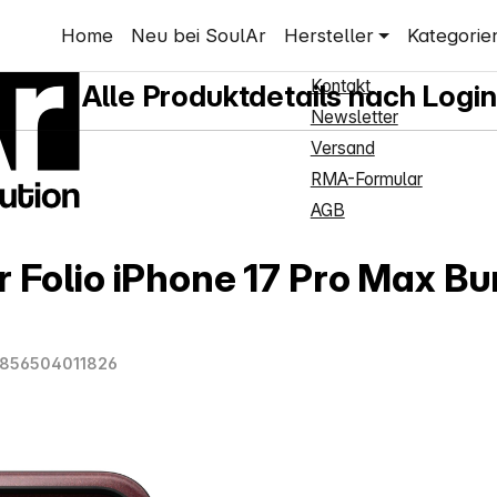
Shop Service
Home
Neu bei SoulAr
Hersteller
Kategorie
Neukundenanmeldung
Kontakt
Alle Produktdetails nach Login
Newsletter
Versand
RMA-Formular
AGB
Folio iPhone 17 Pro Max B
856504011826