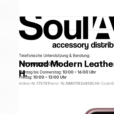
Service-Hotline
Hersteller
NOMAD
Telefonische Unterstützung & Beratung:
Nomad Modern Leather 
+49 951 30900-710
H.
Montag bis Donnerstag:
10:00 – 16:00 Uhr
Freitag:
10:00 – 13:00 Uhr
Artikel-Nr.:
175781
Herst.-Nr.:
NM011826858
EAN-Code:
0