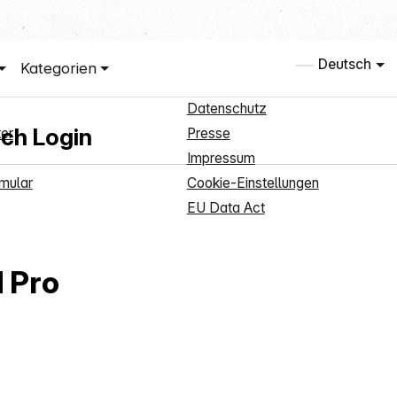
ervice
Informationen
Deutsch
Kategorien
enanmeldung
Über uns
Datenschutz
ach Login
er
Presse
Impressum
mular
Cookie-Einstellungen
EU Data Act
d Pro