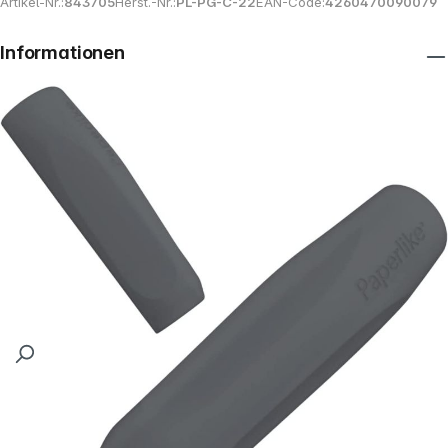
Artikel-Nr.:
843705
Herst.-Nr.:
PL-PG-C-22
EAN-Code:
4260470090079
Informationen