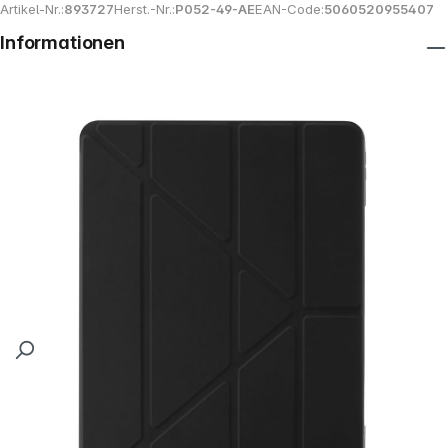
Artikel-Nr.:
893727
Herst.-Nr.:
P052-49-AE
EAN-Code:
5060520955407
Informationen