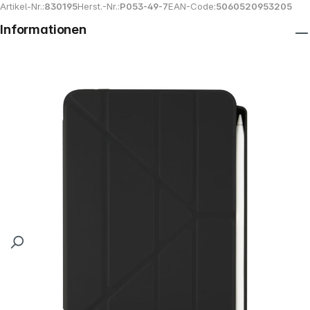
Artikel-Nr.:
830195
Herst.-Nr.:
P053-49-7
EAN-Code:
5060520953205
Informationen