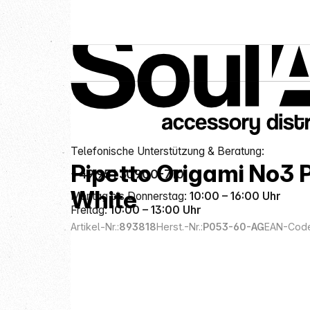
Service-Hotline
Hersteller
Pipetto
Telefonische Unterstützung & Beratung:
Pipetto Origami No3 
+49 951 30900-710
White
Montag bis Donnerstag:
10:00 – 16:00 Uhr
Freitag:
10:00 – 13:00 Uhr
Artikel-Nr.:
893818
Herst.-Nr.:
P053-60-AG
EAN-Code