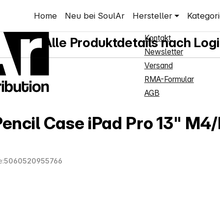
Shop Service
Home
Neu bei SoulAr
Hersteller
Kategor
Neukundenanmeldun
Kontakt
Alle Produktdetails nach Log
Newsletter
Versand
RMA-Formular
AGB
Pencil Case iPad Pro 13" M4
:
5060520955766