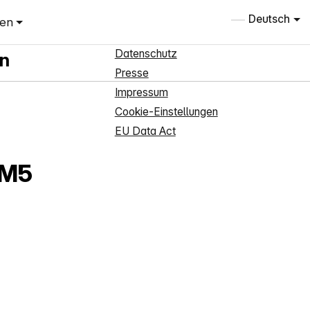
Informationen
Deutsch
ien
g
Über uns
Datenschutz
in
Presse
Impressum
Cookie-Einstellungen
EU Data Act
/M5