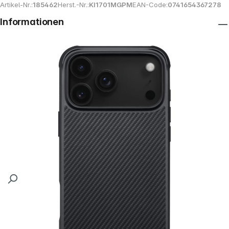
Artikel-Nr.:
185462
Herst.-Nr.:
KI1701MGPM
EAN-Code:
0741654367278
Informationen