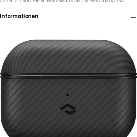
Artikel-Nr.:
714877
Herst.-Nr.:
APM6001
EAN-Code:
6321116742788
Informationen