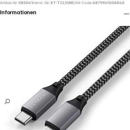
Artikel-Nr.:
585041
Herst.-Nr.:
ST-TCL10M
EAN-Code:
0879961008840
Informationen