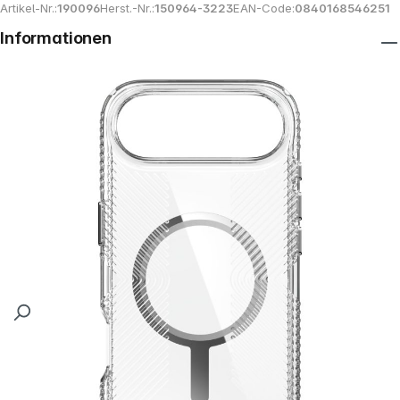
Artikel-Nr.:
190096
Herst.-Nr.:
150964-3223
EAN-Code:
0840168546251
Informationen