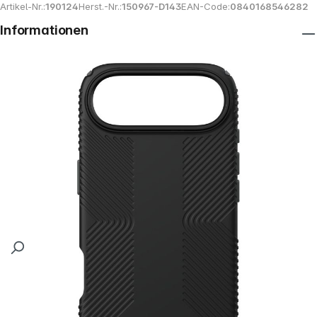
Artikel-Nr.:
190124
Herst.-Nr.:
150967-D143
EAN-Code:
0840168546282
Informationen