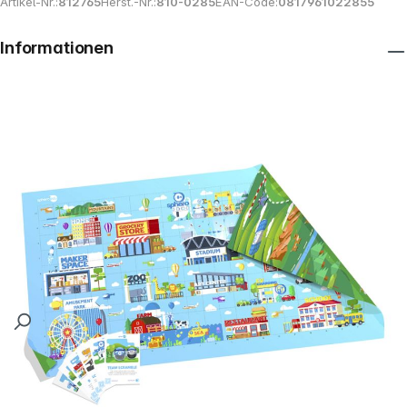
Artikel-Nr.:
812765
Herst.-Nr.:
810-0285
EAN-Code:
0817961022855
Informationen