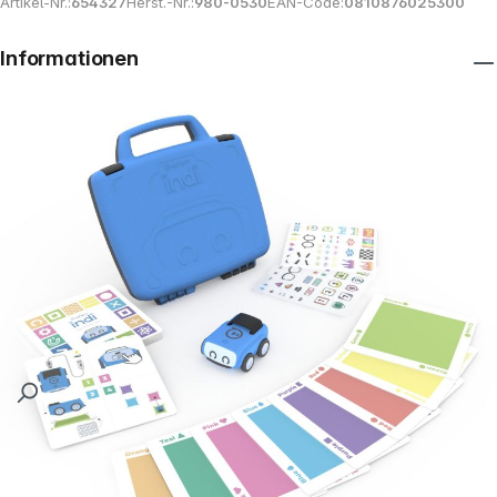
Artikel-Nr.:
654327
Herst.-Nr.:
980-0530
EAN-Code:
0810876025300
Informationen