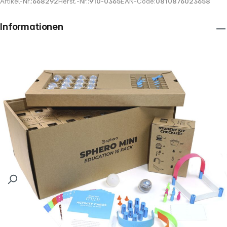
Artikel-Nr.:
668292
Herst.-Nr.:
910-0365
EAN-Code:
0810876023658
Informationen