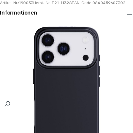
Artikel-Nr.:
190033
Herst.-Nr.:
T21-11328
EAN-Code:
0840459607302
Informationen