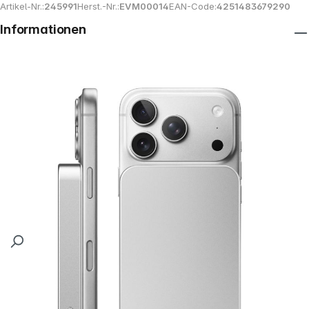
Artikel-Nr.:
245991
Herst.-Nr.:
EVM00014
EAN-Code:
4251483679290
Informationen