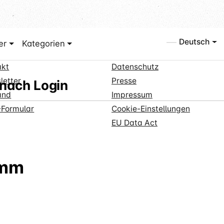
p Service
Informationen
Deutsch
er
Kategorien
undenanmeldung
Über uns
akt
Datenschutz
letter
Presse
 nach Login
and
Impressum
Formular
Cookie-Einstellungen
EU Data Act
2mm