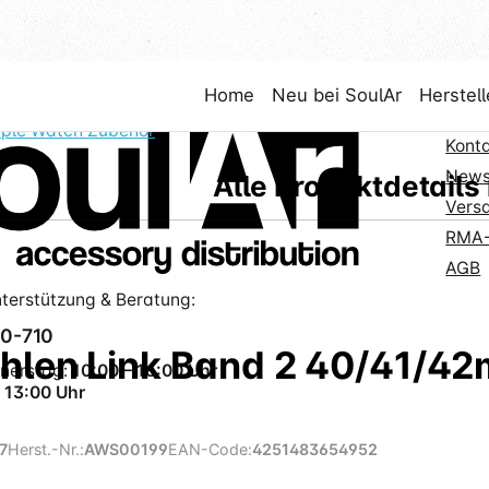
line
Sho
Home
Neu bei SoulAr
Herstell
Neuk
ple Watch Zubehör
Kont
News
Alle Produktdetails
Vers
RMA-
AGB
terstützung & Beratung:
00-710
len Link Band 2 40/41/4
nerstag:
10:00 – 16:00 Uhr
 13:00 Uhr
7
Herst.-Nr.:
AWS00199
EAN-Code:
4251483654952