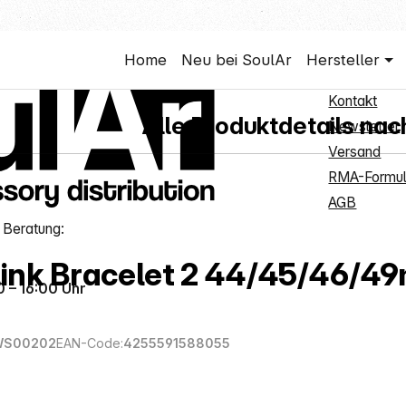
Shop Ser
Home
Neu bei SoulAr
Hersteller
Neukunden
behör
Kontakt
Alle Produktdetails nac
Newsletter
Versand
RMA-Formul
AGB
 Beratung:
ink Bracelet 2 44/45/46/4
0 – 16:00 Uhr
WS00202
EAN-Code:
4255591588055