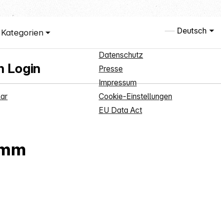
vice
Informationen
Deutsch
Kategorien
anmeldung
Über uns
Datenschutz
h Login
Presse
Impressum
ar
Cookie-Einstellungen
EU Data Act
9mm