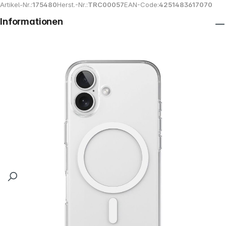
Artikel-Nr.:
175480
Herst.-Nr.:
TRC00057
EAN-Code:
4251483617070
Informationen