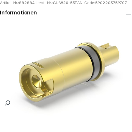
Artikel-Nr.:
882884
Herst.-Nr.:
GL-W20-55
EAN-Code:
5902203759707
Informationen