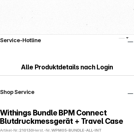
Service-Hotline
Alle Produktdetails nach Login
Shop Service
Withings Bundle BPM Connect
Blutdruckmessgerät + Travel Case
Artikel-Nr.:
210130
Herst.-Nr.:
WPM05-BUNDLE-ALL-INT