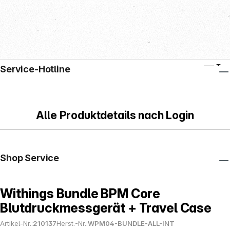
Service-Hotline
Alle Produktdetails nach Login
Shop Service
Withings Bundle BPM Core
Blutdruckmessgerät + Travel Case
Artikel-Nr.:
210137
Herst.-Nr.:
WPM04-BUNDLE-ALL-INT