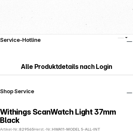
Service-Hotline
Alle Produktdetails nach Login
Shop Service
Withings ScanWatch Light 37mm
Black
Artikel-Nr.:
829565
Herst.-Nr.:
HWA11-MODEL 5-ALL-INT