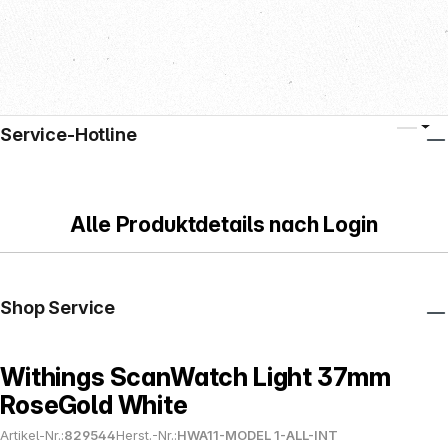
Service-Hotline
Alle Produktdetails nach Login
Shop Service
Withings ScanWatch Light 37mm
RoseGold White
Artikel-Nr.:
829544
Herst.-Nr.:
HWA11-MODEL 1-ALL-INT