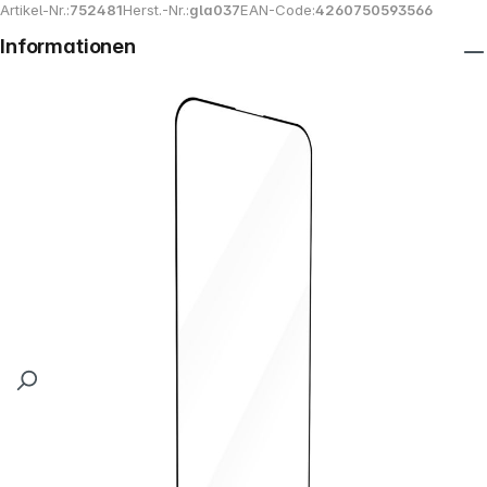
Artikel-Nr.:
752481
Herst.-Nr.:
gla037
EAN-Code:
4260750593566
Informationen